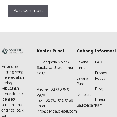
Kantor Pusat
Cabang
Informasi
JI. Penghela No.14A
Jakarta
FAQ
Perusahaan
Surabaya, Jawa Timur
Timur
dagang yang
Privacy
60174
menyediakan
Jakarta
Policy
berbagai
Pusat
kebutuhan
Blog
Phone: +62 (31) 545
generator set
Denpasar
2970
(genset)
Hubungi
Fax: +62 (31) 532 5989
serta marine
Balikpapan
Kami
Email:
engines, baik
info@centraldiesel.com
yang