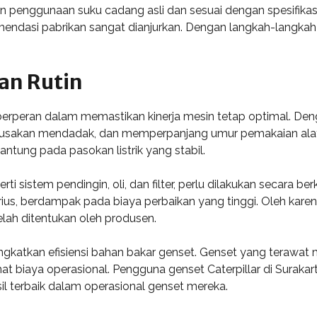
 penggunaan suku cadang asli dan sesuai dengan spesifikasi 
mendasi pabrikan sangat dianjurkan. Dengan langkah-langkah in
an Rutin
 berperan dalam memastikan kinerja mesin tetap optimal. Den
kerusakan mendadak, dan memperpanjang umur pemakaian alat t
ntung pada pasokan listrik yang stabil.
 sistem pendingin, oli, dan filter, perlu dilakukan secara b
us, berdampak pada biaya perbaikan yang tinggi. Oleh karena
lah ditentukan oleh produsen.
eningkatkan efisiensi bahan bakar genset. Genset yang tera
t biaya operasional. Pengguna genset Caterpillar di Surak
il terbaik dalam operasional genset mereka.