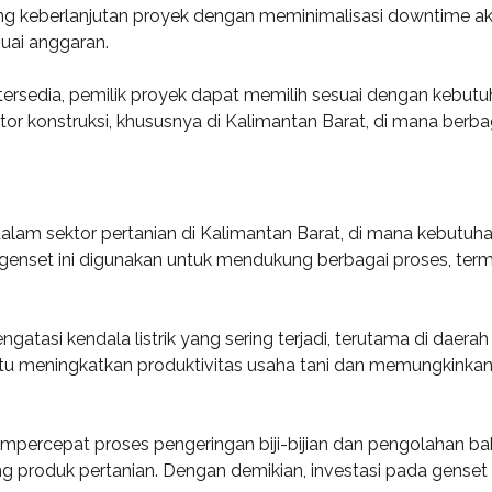
ung keberlanjutan proyek dengan meminimalisasi downtime aki
suai anggaran.
sedia, pemilik proyek dapat memilih sesuai dengan kebutuhan 
or konstruksi, khususnya di Kalimantan Barat, di mana berbag
m sektor pertanian di Kalimantan Barat, di mana kebutuhan 
 genset ini digunakan untuk mendukung berbagai proses, ter
tasi kendala listrik yang sering terjadi, terutama di daera
u meningkatkan produktivitas usaha tani dan memungkinkan 
empercepat proses pengeringan biji-bijian dan pengolahan b
 produk pertanian. Dengan demikian, investasi pada genset in