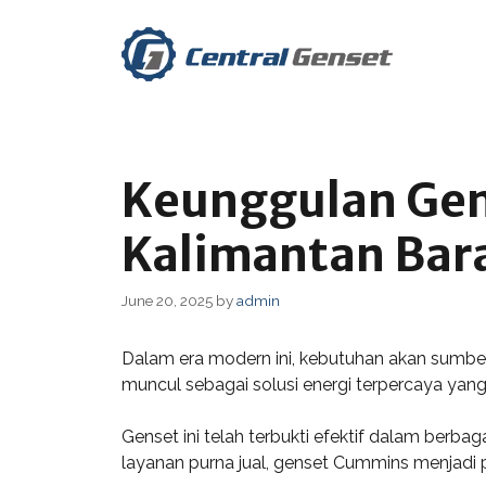
Skip
to
content
Keunggulan Gen
Kalimantan Bar
June 20, 2025
by
admin
Dalam era modern ini, kebutuhan akan sumbe
muncul sebagai solusi energi terpercaya yang
Genset ini telah terbukti efektif dalam berb
layanan purna jual, genset Cummins menjadi p