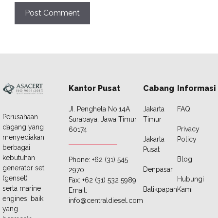
Kantor Pusat
Cabang
Informasi
JI. Penghela No.14A
Jakarta
FAQ
Perusahaan
Surabaya, Jawa Timur
Timur
dagang yang
Privacy
60174
menyediakan
Jakarta
Policy
berbagai
Pusat
kebutuhan
Blog
Phone: +62 (31) 545
generator set
Denpasar
2970
(genset)
Hubungi
Fax: +62 (31) 532 5989
serta marine
Balikpapan
Kami
Email:
engines, baik
info@centraldiesel.com
yang