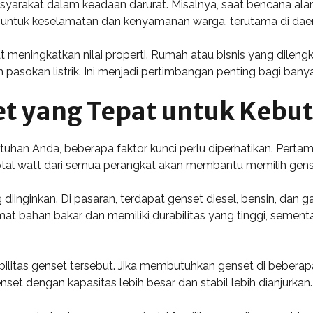
arakat dalam keadaan darurat. Misalnya, saat bencana ala
ng untuk keselamatan dan kenyamanan warga, terutama di da
eningkatkan nilai properti. Rumah atau bisnis yang dilengk
 pasokan listrik. Ini menjadi pertimbangan penting bagi bany
et yang Tepat untuk Kebu
han Anda, beberapa faktor kunci perlu diperhatikan. Pertama,
otal watt dari semua perangkat akan membantu memilih gens
diinginkan. Di pasaran, terdapat genset diesel, bensin, dan 
emat bahan bakar dan memiliki durabilitas yang tinggi, semen
bilitas genset tersebut. Jika membutuhkan genset di beberapa
et dengan kapasitas lebih besar dan stabil lebih dianjurkan.