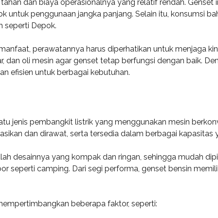
tahan dan biaya operasionalnya yang relatif rendah. Genset 
k untuk penggunaan jangka panjang. Selain itu, konsumsi baha
h seperti Depok.
faat, perawatannya harus diperhatikan untuk menjaga kinerja
ar, dan oli mesin agar genset tetap berfungsi dengan baik. D
n efisien untuk berbagai kebutuhan.
atu jenis pembangkit listrik yang menggunakan mesin berkonv
rasikan dan dirawat, serta tersedia dalam berbagai kapasit
alah desainnya yang kompak dan ringan, sehingga mudah dipin
 seperti camping. Dari segi performa, genset bensin memili
 mempertimbangkan beberapa faktor, seperti: