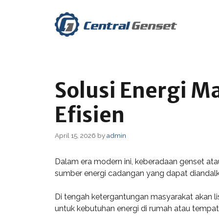
Skip
to
content
Solusi Energi M
Efisien
April 15, 2026
by
admin
Dalam era modern ini, keberadaan genset atau
sumber energi cadangan yang dapat diandalka
Di tengah ketergantungan masyarakat akan l
untuk kebutuhan energi di rumah atau tempat