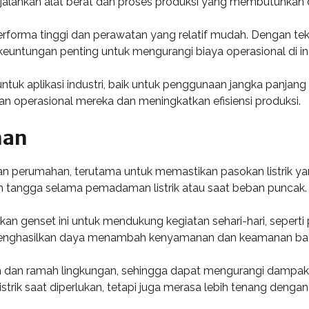
alankan alat berat dan proses produksi yang membutuhkan 
 performa tinggi dan perawatan yang relatif mudah. Dengan te
ntungan penting untuk mengurangi biaya operasional di ind
uk aplikasi industri, baik untuk penggunaan jangka panjang 
an operasional mereka dan meningkatkan efisiensi produksi.
han
n perumahan, terutama untuk memastikan pasokan listrik yan
 tangga selama pemadaman listrik atau saat beban puncak.
kan genset ini untuk mendukung kegiatan sehari-hari, seper
 menghasilkan daya menambah kenyamanan dan keamanan bag
n dan ramah lingkungan, sehingga dapat mengurangi dampak n
trik saat diperlukan, tetapi juga merasa lebih tenang denga