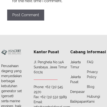
for the next time I comment.
Kantor Pusat
Cabang
Informasi
JI. Penghela No.14A
Jakarta
FAQ
Perusahaan
Surabaya, Jawa Timur
Timur
dagang yang
Privacy
60174
menyediakan
Jakarta
Policy
berbagai
Pusat
kebutuhan
Blog
Phone: +62 (31) 545
generator set
Denpasar
2970
(genset)
Hubungi
Fax: +62 (31) 532 5989
serta marine
Balikpapan
Kami
Email:
engines, baik