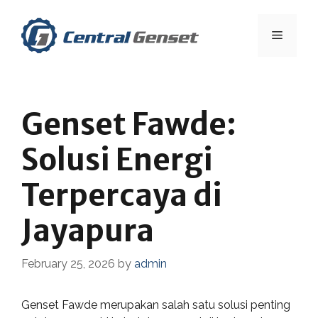
Skip
to
Menu
content
Genset Fawde:
Solusi Energi
Terpercaya di
Jayapura
February 25, 2026
by
admin
Genset Fawde merupakan salah satu solusi penting