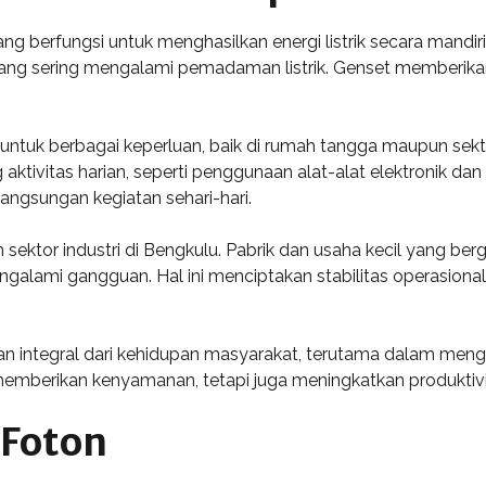
ng berfungsi untuk menghasilkan energi listrik secara mandir
yang sering mengalami pemadaman listrik. Genset memberika
 untuk berbagai keperluan, baik di rumah tangga maupun se
 aktivitas harian, seperti penggunaan alat-alat elektronik da
gsungan kegiatan sehari-hari.
m sektor industri di Bengkulu. Pabrik dan usaha kecil yang be
engalami gangguan. Hal ini menciptakan stabilitas operasiona
n integral dari kehidupan masyarakat, terutama dalam mengha
memberikan kenyamanan, tetapi juga meningkatkan produktivit
Foton