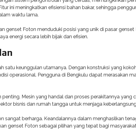
 dengan sistem pengontrolan yang cerdas, memungkinkan p
tur ini meningkatkan efisiensi bahan bakar, sehingga pengg
alam waktu lama.
kan genset Foton menduduki posisi yang unik di pasar gense
 energi secara lebih bijak dan efisien.
lan
h satu keunggulan utamanya. Dengan konstruksi yang kokoh da
ndisi operasional. Pengguna di Bengkulu dapat merasakan 
 penting. Mesin yang handal dan proses perakitannya yang 
ektor bisnis dan rumah tangga untuk menjaga keberlangsung
ton sangat berharga. Keandalannya dalam menghasilkan tenag
ikan genset Foton sebagai pilihan yang tepat bagi masyara