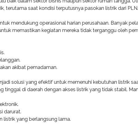
 baik dalam sektor bisnis maupun sektor rumah tangga. Utilit
, terutama saat kondisi terputusnya pasokan listrik dari PLN
untuk mendukung operasional harian perusahaan. Banyak pelak
untuk memastikan kegiatan mereka tidak terganggu oleh pem
is.
elanggan.
usakan akibat pemadaman.
di solusi yang efektif untuk memenuhi kebutuhan listrik saat
inggal di daerah dengan akses listrik yang tidak stabil. Man
ktronik.
 darurat.
istrik yang berlangsung lama.