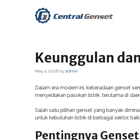
Skip
to
content
Keunggulan dan
May 4, 2026
by
admin
Dalam era modern ini, keberadaan genset sema
menyediakan pasokan listrik, terutama di dae
Salah satu pilihan genset yang banyak dimina
untuk kebutuhan listrik di berbagai sektor, b
Pentingnya Genset