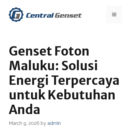
Skip
to
Menu
content
Genset Foton
Maluku: Solusi
Energi Terpercaya
untuk Kebutuhan
Anda
March 9, 2026
by
admin