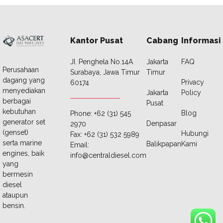
Kantor Pusat
Cabang
Informasi
JI. Penghela No.14A
Jakarta
FAQ
Perusahaan
Surabaya, Jawa Timur
Timur
dagang yang
Privacy
60174
menyediakan
Jakarta
Policy
berbagai
Pusat
kebutuhan
Blog
Phone: +62 (31) 545
generator set
Denpasar
2970
(genset)
Hubungi
Fax: +62 (31) 532 5989
serta marine
Balikpapan
Kami
Email:
engines, baik
info@centraldiesel.com
yang
bermesin
diesel
ataupun
bensin.