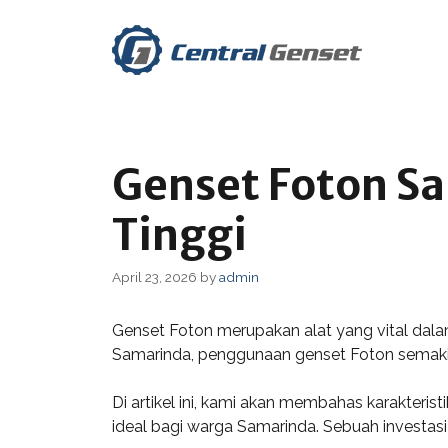
Skip
to
content
Genset Foton Sa
Tinggi
April 23, 2026
by
admin
Genset Foton merupakan alat yang vital dala
Samarinda, penggunaan genset Foton semakin
Di artikel ini, kami akan membahas karakteri
ideal bagi warga Samarinda. Sebuah investa