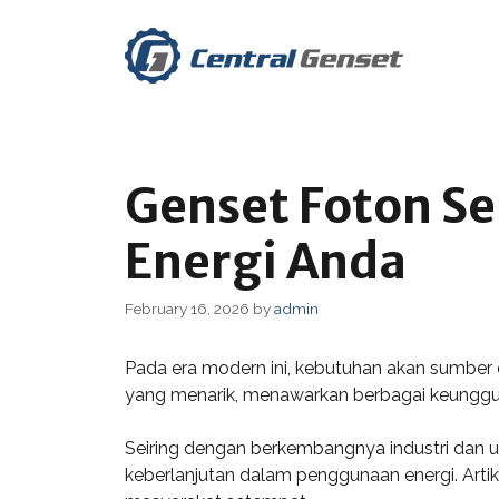
Skip
to
content
Genset Foton Se
Energi Anda
February 16, 2026
by
admin
Pada era modern ini, kebutuhan akan sumber 
yang menarik, menawarkan berbagai keunggula
Seiring dengan berkembangnya industri dan u
keberlanjutan dalam penggunaan energi. Artik