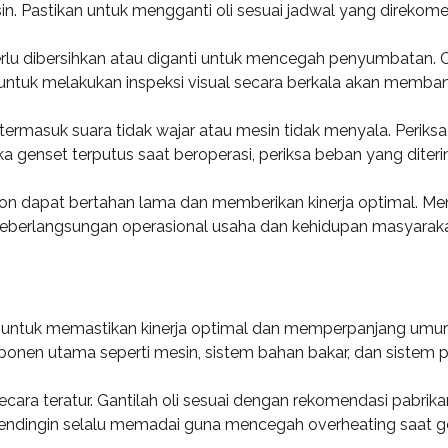
n. Pastikan untuk mengganti oli sesuai jadwal yang direkom
r perlu dibersihkan atau diganti untuk mencegah penyumbatan. 
untuk melakukan inspeksi visual secara berkala akan memban
rmasuk suara tidak wajar atau mesin tidak menyala. Periksa s
genset terputus saat beroperasi, periksa beban yang diterim
n dapat bertahan lama dan memberikan kinerja optimal. Men
berlangsungan operasional usaha dan kehidupan masyaraka
 untuk memastikan kinerja optimal dan memperpanjang umur 
onen utama seperti mesin, sistem bahan bakar, dan sistem p
secara teratur. Gantilah oli sesuai dengan rekomendasi pabri
an pendingin selalu memadai guna mencegah overheating saat g