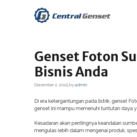
Skip
to
content
Genset Foton Su
Bisnis Anda
December 2, 2025
by
admin
Di era ketergantungan pada listrik, genset Fo
genset ini mampu memenuhi tuntutan daya yang
Kesadaran akan pentingnya keandalan sumber 
mengulas lebih dalam mengenai produk, spesif