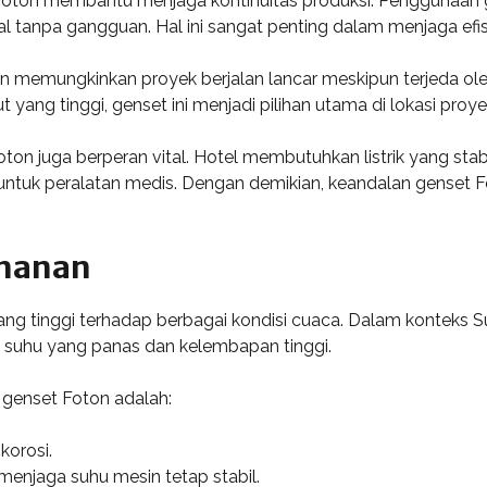
t Foton membantu menjaga kontinuitas produksi. Penggunaan
tanpa gangguan. Hal ini sangat penting dalam menjaga efisie
oton memungkinkan proyek berjalan lancar meskipun terjeda ol
ng tinggi, genset ini menjadi pilihan utama di lokasi proyek
oton juga berperan vital. Hotel membutuhkan listrik yang sta
ntuk peralatan medis. Dengan demikian, keandalan genset Fo
ahanan
 tinggi terhadap berbagai kondisi cuaca. Dalam konteks Sura
suhu yang panas dan kelembapan tinggi.
genset Foton adalah:
korosi.
menjaga suhu mesin tetap stabil.