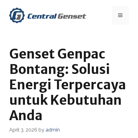
Skip
to
Menu
content
Genset Genpac
Bontang: Solusi
Energi Terpercaya
untuk Kebutuhan
Anda
April 3, 2026
by
admin