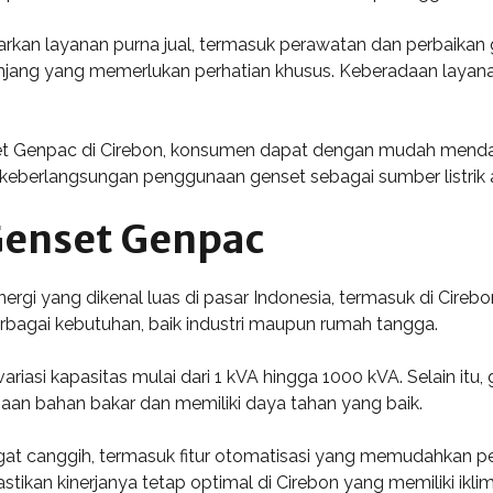
rkan layanan purna jual, termasuk perawatan dan perbaikan g
anjang yang memerlukan perhatian khusus. Keberadaan laya
et Genpac di Cirebon, konsumen dapat dengan mudah menda
 keberlangsungan penggunaan genset sebagai sumber listrik al
 Genset Genpac
gi yang dikenal luas di pasar Indonesia, termasuk di Cirebon
agai kebutuhan, baik industri maupun rumah tangga.
asi kapasitas mulai dari 1 kVA hingga 1000 kVA. Selain itu, 
naan bahan bakar dan memiliki daya tahan yang baik.
at canggih, termasuk fitur otomatisasi yang memudahkan pe
ikan kinerjanya tetap optimal di Cirebon yang memiliki iklim 