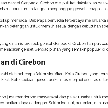
n genset Genpac di Cirebon meliputi ketidakstabilan pasoka
 bisnis maupun rumah tangga, menganggap genset sebagai solu
 cukup memadai. Beberapa penyedia terpercaya menawarkan b
gkinkan pelanggan untuk memilih sesuai dengan kebutuhan sp
ng dinamis, prospek genset Genpac di Cirebon tampak cera
menjadikan genset Genpac pilihan yang semakin populer di da
an di Cirebon
ruhi oleh beberapa faktor signifikan. Kota Cirebon yang ter
ha kecil. Ketersediaan genset berkualitas menjadi prioritas 
rebon juga mendorong masyarakat dan pelaku usaha untuk menc
emberikan daya cadangan. Sektor industri, pertanian, dan u