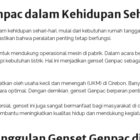
npac dalam Kehidupan Seh
am kehidupan sehari-hari, mulai dari kebutuhan rumah tangga 
stikan bahwa peralatan penting tetap berfungsi.
untuk mendukung operasional mesin di pabrik. Dalam acara bes
kebutuhan listrik. Hal ini menjadikan genset Genpac sebaga
faatkan oleh usaha kecil dan menengah (UKM) di Cirebon. B
cara optimal. Dengan demikian, genset Genpac berperan pent
ial, genset ini juga sangat bermanfaat bagi masyarakat di 
embantu meningkatkan kualitas hidup dan mendukung kegiatan
ggulan Genset Genpac di