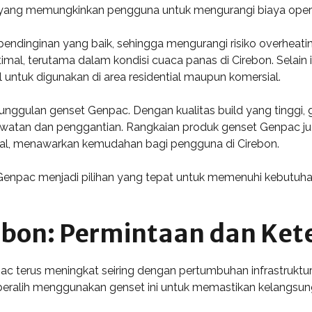
 yang memungkinkan pengguna untuk mengurangi biaya operasi
endinginan yang baik, sehingga mengurangi risiko overheati
mal, terutama dalam kondisi cuaca panas di Cirebon. Selain 
l untuk digunakan di area residential maupun komersial.
nggulan genset Genpac. Dengan kualitas build yang tinggi, g
watan dan penggantian. Rangkaian produk genset Genpac juga
gital, menawarkan kemudahan bagi pengguna di Cirebon.
enpac menjadi pilihan yang tepat untuk memenuhi kebutuhan e
ebon: Permintaan dan Ket
ac terus meningkat seiring dengan pertumbuhan infrastruktur
ralih menggunakan genset ini untuk memastikan kelangsunga