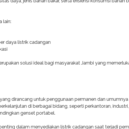
itas daya, jenis bahan bakar, serta efisiensi konsumsi bahan
 lain:
 daya listrik cadangan
kasi
upakan solusi ideal bagi masyarakat Jambi yang memerlukan
rik yang dirancang untuk penggunaan permanen dan umumnya dip
erkelanjutan di berbagai bidang, seperti perkantoran, industri
andingkan genset portabel.
penting dalam menyediakan listrik cadangan saat terjadi pem