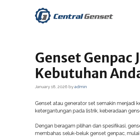
Skip
to
content
Genset Genpac J
Kebutuhan And
January 18, 2026
by
admin
Genset atau generator set semakin menjadi k
ketergantungan pada listrik, keberadaan gense
Dengan beragam pilihan dan spesifikasi, gen
membahas seluk-beluk genset genpac, mulai d