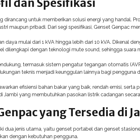
il dan Spesifikasi
dirancang untuk memberikan solusi energi yang handal. Produ
stri maupun pribadi. Dari segi spesifikasi, Genset Genpac me
gan daya mulai dari 1 kVA hingga lebih dari 10 kVA. Dikenal 
l dilengkapi dengan teknologi mute sound, sehingga suara me
endukung, termasuk sistem pengatur tegangan otomatis (AVR)
kungan teknis menjadi keunggulan lainnya bagi pengguna di
n efisiensi bahan bakar yang baik, rendah emisi, serta pro
di Jambi yang membutuhkan pasokan listrik cadangan secara 
 Genpac yang Tersedia di J
 dua jenis utama, yaitu genset portabel dan genset stasioner
aikan dengan kebutuhan pengguna.