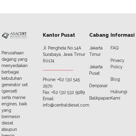
Kantor Pusat
Cabang
Informasi
JI. Penghela No.14A
Jakarta
FAQ
Perusahaan
Surabaya, Jawa Timur
Timur
dagang yang
Privacy
60174
menyediakan
Jakarta
Policy
berbagai
Pusat
kebutuhan
Blog
Phone: +62 (31) 545
generator set
Denpasar
2970
(genset)
Hubungi
Fax: +62 (31) 532 5989
serta marine
Balikpapan
Kami
Email:
engines, baik
info@centraldiesel.com
yang
bermesin
diesel
ataupun
bensin.