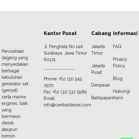
Kantor Pusat
Cabang
Informasi
JI. Penghela No.14A
Jakarta
FAQ
Perusahaan
Surabaya, Jawa Timur
Timur
dagang yang
Privacy
60174
menyediakan
Jakarta
Policy
berbagai
Pusat
kebutuhan
Blog
Phone: +62 (31) 545
generator set
Denpasar
2970
(genset)
Hubungi
Fax: +62 (31) 532 5989
serta marine
Balikpapan
Kami
Email:
engines, baik
info@centraldiesel.com
yang
bermesin
diesel
ataupun
bensin.