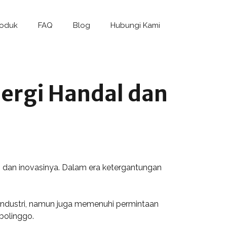
roduk
FAQ
Blog
Hubungi Kami
nergi Handal dan
n dan inovasinya. Dalam era ketergantungan
industri, namun juga memenuhi permintaan
obolinggo.