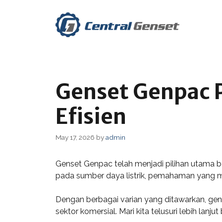
Skip
to
content
Genset Genpac P
Efisien
May 17, 2026
by
admin
Genset Genpac telah menjadi pilihan utama b
pada sumber daya listrik, pemahaman yang m
Dengan berbagai varian yang ditawarkan, ge
sektor komersial. Mari kita telusuri lebih lanj