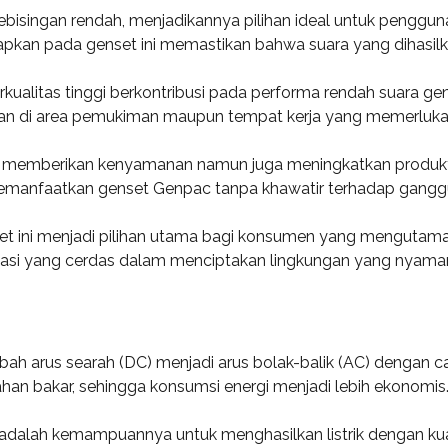
isingan rendah, menjadikannya pilihan ideal untuk pengguna
apkan pada genset ini memastikan bahwa suara yang dihasilka
ualitas tinggi berkontribusi pada performa rendah suara ge
naan di area pemukiman maupun tempat kerja yang memerluka
a memberikan kenyamanan namun juga meningkatkan produktivi
memanfaatkan genset Genpac tanpa khawatir terhadap gangg
et ini menjadi pilihan utama bagi konsumen yang mengutam
tasi yang cerdas dalam menciptakan lingkungan yang nyaman
ah arus searah (DC) menjadi arus bolak-balik (AC) dengan ca
an bakar, sehingga konsumsi energi menjadi lebih ekonomis
 adalah kemampuannya untuk menghasilkan listrik dengan kuali