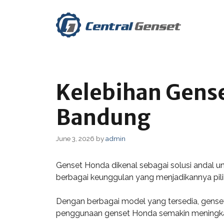
Skip
to
content
Kelebihan Gens
Bandung
June 3, 2026
by
admin
Genset Honda dikenal sebagai solusi andal un
berbagai keunggulan yang menjadikannya pilih
Dengan berbagai model yang tersedia, genset 
penggunaan genset Honda semakin meningkat, 