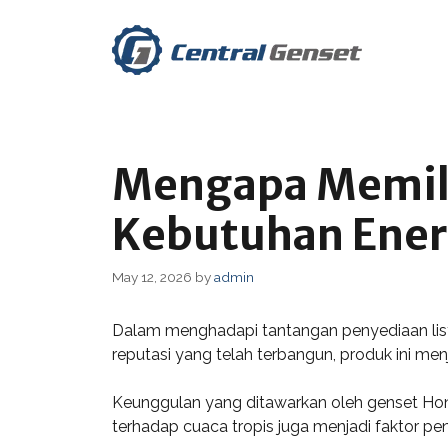
Skip
to
content
Mengapa Memili
Kebutuhan Ener
May 12, 2026
by
admin
Dalam menghadapi tantangan penyediaan listr
reputasi yang telah terbangun, produk ini me
Keunggulan yang ditawarkan oleh genset Hon
terhadap cuaca tropis juga menjadi faktor pent