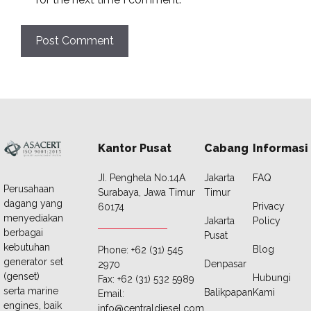
Kantor Pusat
Cabang
Informasi
JI. Penghela No.14A
Jakarta
FAQ
Perusahaan
Surabaya, Jawa Timur
Timur
dagang yang
Privacy
60174
menyediakan
Jakarta
Policy
berbagai
Pusat
kebutuhan
Blog
Phone: +62 (31) 545
generator set
Denpasar
2970
(genset)
Hubungi
Fax: +62 (31) 532 5989
serta marine
Balikpapan
Kami
Email:
engines, baik
info@centraldiesel.com