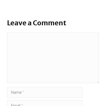
Leave a Comment
Comment
Name
Email