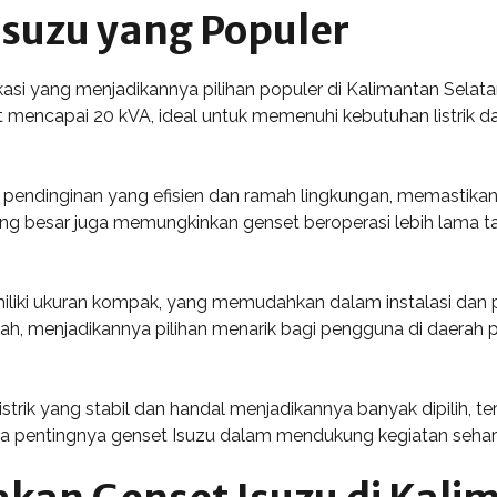
Isuzu yang Populer
kasi yang menjadikannya pilihan populer di Kalimantan Sela
t mencapai 20 kVA, ideal untuk memenuhi kebutuhan listrik 
stem pendinginan yang efisien dan ramah lingkungan, memasti
ang besar juga memungkinkan genset beroperasi lebih lama t
miliki ukuran kompak, yang memudahkan dalam instalasi dan 
dah, menjadikannya pilihan menarik bagi pengguna di daera
trik yang stabil dan handal menjadikannya banyak dipilih, t
pa pentingnya genset Isuzu dalam mendukung kegiatan sehari