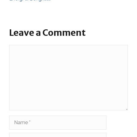
Leave a Comment
Comment
Name
Email