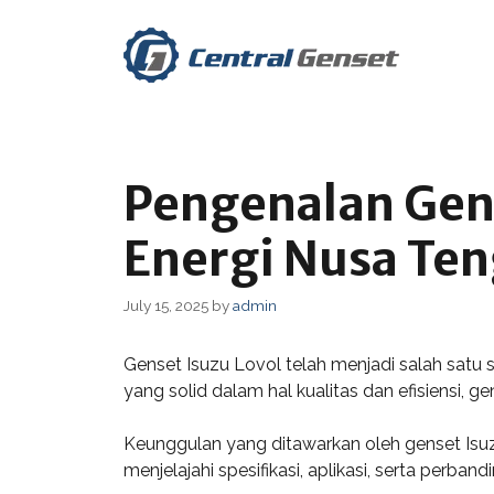
Skip
to
content
Pengenalan Gen
Energi Nusa Te
July 15, 2025
by
admin
Genset Isuzu Lovol telah menjadi salah satu 
yang solid dalam hal kualitas dan efisiensi, g
Keunggulan yang ditawarkan oleh genset Isuzu
menjelajahi spesifikasi, aplikasi, serta perb