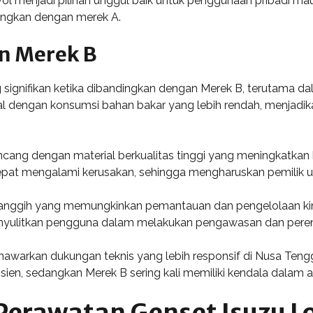
vol menjadi pilihan unggul baik untuk penggunaan pribadi m
dingkan dengan merek A.
n Merek B
signifikan ketika dibandingkan dengan Merek B, terutama dala
dengan konsumsi bahan bakar yang lebih rendah, menjadika
ancang dengan material berkualitas tinggi yang meningkatkan 
epat mengalami kerusakan, sehingga mengharuskan pemilik u
 canggih yang memungkinkan pemantauan dan pengelolaan kine
menyulitkan pengguna dalam melakukan pengawasan dan pere
menawarkan dukungan teknis yang lebih responsif di Nusa Te
ien, sedangkan Merek B sering kali memiliki kendala dalam a
Perawatan Genset Isuzu L