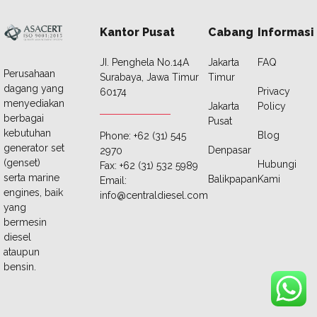
Kantor Pusat
Cabang
Informasi
JI. Penghela No.14A
Jakarta
FAQ
Perusahaan
Surabaya, Jawa Timur
Timur
dagang yang
Privacy
60174
menyediakan
Jakarta
Policy
berbagai
Pusat
kebutuhan
Blog
Phone: +62 (31) 545
generator set
Denpasar
2970
(genset)
Hubungi
Fax: +62 (31) 532 5989
serta marine
Balikpapan
Kami
Email:
engines, baik
info@centraldiesel.com
yang
bermesin
diesel
ataupun
bensin.