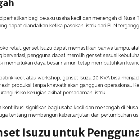
gah
diperhatikan bagi pelaku usaha kecil dan menengah di Nusa T
ng dapat diandalkan ketika pasokan listrik dari PLN tergan
toko retail, genset Isuzu dapat memastikan bahwa lampu, ala
g bervariasi, pengguna dapat memilih genset sesuai kebutuha
tidak memerlukan daya besar namun tetap membutuhkan keandal
abrik kecil atau workshop, genset Isuzu 30 KVA bisa menjadi 
sin produksi tanpa khawatir akan gangguan operasional. K
ngi risiko kerugian akibat pemadaman listrik.
kontribusi signifikan bagi usaha kecil dan menengah di Nusa
i juga tentang membangun keberlanjutan dan pertumbuhan usa
set Isuzu untuk Pengguna