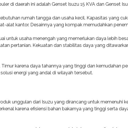
uler di daerah ini adalah Genset Isuzu 15 KVA dan Genset Is
 kebutuhan rumah tangga dan usaha kecil. Kapasitas yang c
n alat-alat kantor. Desainnya yang kompak memudahkan penem
esuai untuk usaha menengah yang memerlukan daya lebih besa
ralatan pertanian. Kekuatan dan stabilitas daya yang ditaw
ara Timur karena daya tahannya yang tinggi dan kemudahan p
olusi energi yang andal di wilayah tersebut.
duk unggulan dari Isuzu yang dirancang untuk memenuhi kebu
terkenal karena efisiensi bahan bakarnya yang tinggi serta day