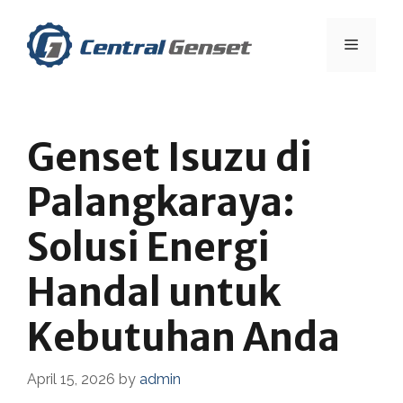
Skip
to
Menu
content
Genset Isuzu di
Palangkaraya:
Solusi Energi
Handal untuk
Kebutuhan Anda
April 15, 2026
by
admin