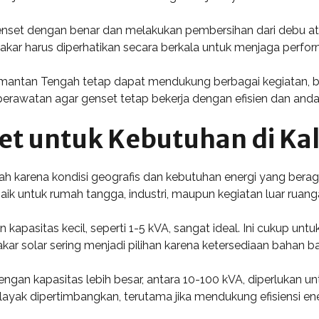
enset dengan benar dan melakukan pembersihan dari debu at
 bakar harus diperhatikan secara berkala untuk menjaga perfo
imantan Tengah tetap dapat mendukung berbagai kegiatan, ba
rawatan agar genset tetap bekerja dengan efisien dan anda
t untuk Kebutuhan di Ka
ah karena kondisi geografis dan kebutuhan energi yang bera
ik untuk rumah tangga, industri, maupun kegiatan luar ruang
apasitas kecil, seperti 1-5 kVA, sangat ideal. Ini cukup untu
kar solar sering menjadi pilihan karena ketersediaan bahan b
engan kapasitas lebih besar, antara 10-100 kVA, diperlukan u
layak dipertimbangkan, terutama jika mendukung efisiensi en