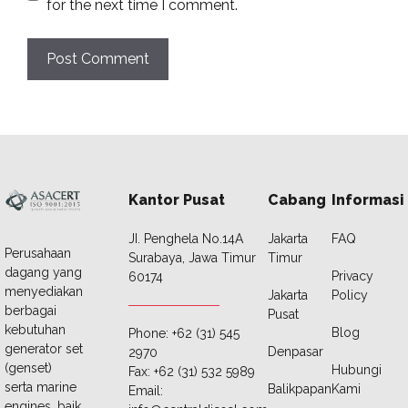
for the next time I comment.
Kantor Pusat
Cabang
Informasi
JI. Penghela No.14A
Jakarta
FAQ
Perusahaan
Surabaya, Jawa Timur
Timur
dagang yang
Privacy
60174
menyediakan
Jakarta
Policy
berbagai
Pusat
kebutuhan
Blog
Phone: +62 (31) 545
generator set
Denpasar
2970
(genset)
Hubungi
Fax: +62 (31) 532 5989
serta marine
Balikpapan
Kami
Email:
engines, baik