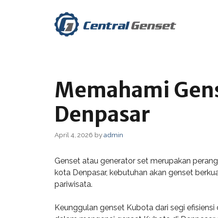
Skip
to
content
Memahami Genset
Denpasar
April 4, 2026
by
admin
Genset atau generator set merupakan perangk
kota Denpasar, kebutuhan akan genset berkual
pariwisata.
Keunggulan genset Kubota dari segi efisiensi