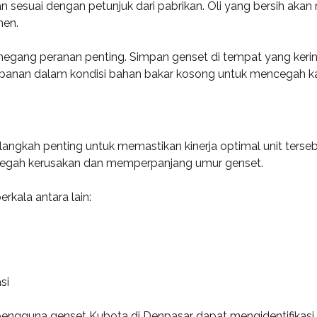
ukan sesuai dengan petunjuk dari pabrikan. Oli yang bersih ak
nen.
ang peranan penting. Simpan genset di tempat yang kering 
mpanan dalam kondisi bahan bakar kosong untuk mencegah ka
angkah penting untuk memastikan kinerja optimal unit ters
egah kerusakan dan memperpanjang umur genset.
rkala antara lain:
si
pengguna genset Kubota di Denpasar dapat mengidentifikasi