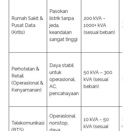
Pasokan
Rumah Sakit &
listrik tanpa
200 kVA –
Dies
Pusat Data
jeda,
1000+ kVA
Typ
(Kritis)
keandalan
(sesuai beban)
sangat tinggi
Daya stabil
Perhotelan &
untuk
50 kVA – 300
Retail
operasional,
kVA (sesuai
Dies
(Operasional &
AC,
beban)
Kenyamanan)
pencahayaan
Operasional
10 kVA – 50
Dies
Telekomunikasi
nonstop,
kVA (sesuai
Out
(BTS)
daya