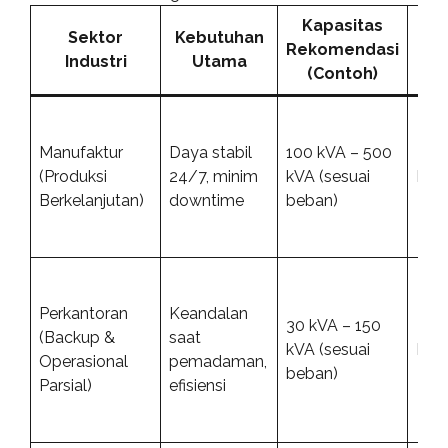
Kapasitas
Sektor
Kebutuhan
Rekomendasi
T
Industri
Utama
(Contoh)
Manufaktur
Daya stabil
100 kVA – 500
(Produksi
24/7, minim
kVA (sesuai
Dies
Berkelanjutan)
downtime
beban)
Perkantoran
Keandalan
30 kVA – 150
(Backup &
saat
kVA (sesuai
Dies
Operasional
pemadaman,
beban)
Parsial)
efisiensi