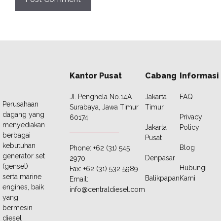
Kantor Pusat
Cabang
Informasi
JI. Penghela No.14A
Jakarta
FAQ
Perusahaan
Surabaya, Jawa Timur
Timur
dagang yang
Privacy
60174
menyediakan
Jakarta
Policy
berbagai
Pusat
kebutuhan
Blog
Phone: +62 (31) 545
generator set
Denpasar
2970
(genset)
Hubungi
Fax: +62 (31) 532 5989
serta marine
Balikpapan
Kami
Email:
engines, baik
info@centraldiesel.com
yang
bermesin
diesel