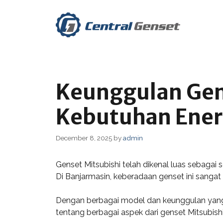
Skip
to
content
Keunggulan Gen
Kebutuhan Ener
December 8, 2025
by
admin
Genset Mitsubishi telah dikenal luas sebagai 
Di Banjarmasin, keberadaan genset ini sangat vi
Dengan berbagai model dan keunggulan yang di
tentang berbagai aspek dari genset Mitsubish