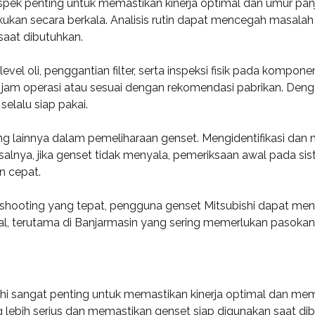
pek penting untuk memastikan kinerja optimal dan umur panj
lakukan secara berkala. Analisis rutin dapat mencegah masala
saat dibutuhkan.
vel oli, penggantian filter, serta inspeksi fisik pada kompon
 jam operasi atau sesuai dengan rekomendasi pabrikan. Den
elalu siap pakai.
g lainnya dalam pemeliharaan genset. Mengidentifikasi dan
lnya, jika genset tidak menyala, pemeriksaan awal pada sist
 cepat.
hooting yang tepat, pengguna genset Mitsubishi dapat meni
al, terutama di Banjarmasin yang sering memerlukan pasokan 
n
shi sangat penting untuk memastikan kinerja optimal dan me
lebih serius dan memastikan genset siap digunakan saat dib