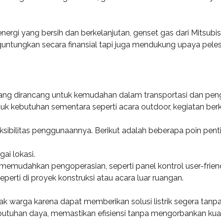
gi yang bersih dan berkelanjutan, genset gas dari Mitsubishi m
untungkan secara finansial tapi juga mendukung upaya peles
k yang dirancang untuk kemudahan dalam transportasi dan pen
tuk kebutuhan sementara seperti acara outdoor, kegiatan be
ksibilitas penggunaannya. Berikut adalah beberapa poin pen
i lokasi.
g memudahkan pengoperasian, seperti panel kontrol user-friend
erti di proyek konstruksi atau acara luar ruangan.
nyak warga karena dapat memberikan solusi listrik segera tan
uhan daya, memastikan efisiensi tanpa mengorbankan kualita