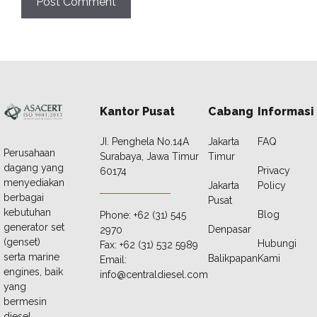
Kantor Pusat
Cabang
Informasi
JI. Penghela No.14A
Jakarta
FAQ
Perusahaan
Surabaya, Jawa Timur
Timur
dagang yang
Privacy
60174
menyediakan
Jakarta
Policy
berbagai
Pusat
kebutuhan
Blog
Phone: +62 (31) 545
generator set
Denpasar
2970
(genset)
Hubungi
Fax: +62 (31) 532 5989
serta marine
Balikpapan
Kami
Email:
engines, baik
info@centraldiesel.com
yang
bermesin
diesel