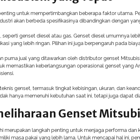
, penting untuk mempertimbangkan beberapa faktor utama. P
ustri akan berbeda spesifikasinya dibandingkan dengan yan
n, seperti genset diesel atau gas. Genset diesel umumnya leb
asi yang lebih ringan. Pilihan ini juga berpengaruh pada bia
 purna jual yang ditawarkan oleh distributor genset Mitsubis
uk memastikan keberlangsungan operasional genset yang And
iensi.
si teknis genset, termasuk tingkat kebisingan, ukuran, dan kea
idak hanya memenuhi kebutuhan saat ini, tetapi juga dapat 
eliharaan Genset Mitsubi
hi merupakan langkah penting untuk menjaga performa dan 
liki masa pakai yang lebih lama. Untuk mencapai hal ini, pem