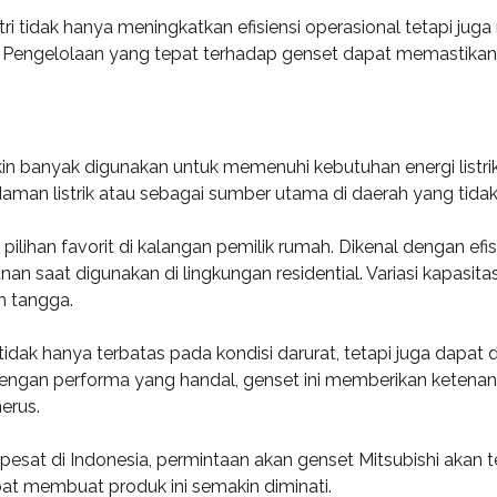
stri tidak hanya meningkatkan efisiensi operasional tetapi
l. Pengelolaan yang tepat terhadap genset dapat memastikan
n banyak digunakan untuk memenuhi kebutuhan energi listrik
an listrik atau sebagai sumber utama di daerah yang tidak te
lihan favorit di kalangan pemilik rumah. Dikenal dengan efis
an saat digunakan di lingkungan residential. Variasi kapas
h tangga.
idak hanya terbatas pada kondisi darurat, tetapi juga dapa
 Dengan performa yang handal, genset ini memberikan ketenan
erus.
at di Indonesia, permintaan akan genset Mitsubishi akan 
at membuat produk ini semakin diminati.