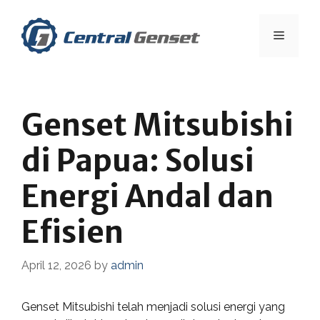
Skip
to
Menu
content
Genset Mitsubishi
di Papua: Solusi
Energi Andal dan
Efisien
April 12, 2026
by
admin
Genset Mitsubishi telah menjadi solusi energi yang