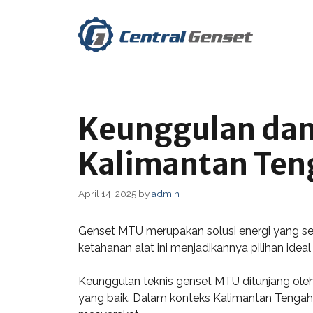
Skip
to
content
Keunggulan dan
Kalimantan Ten
April 14, 2025
by
admin
Genset MTU merupakan solusi energi yang sema
ketahanan alat ini menjadikannya pilihan id
Keunggulan teknis genset MTU ditunjang ole
yang baik. Dalam konteks Kalimantan Tengah,