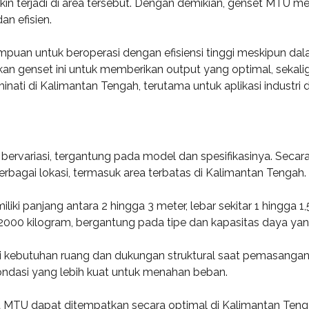
erjadi di area tersebut. Dengan demikian, genset MTU menjad
an efisien.
uan untuk beroperasi dengan efisiensi tinggi meskipun dala
an genset ini untuk memberikan output yang optimal, sekal
ati di Kalimantan Tengah, terutama untuk aplikasi industri d
ervariasi, tergantung pada model dan spesifikasinya. Secar
bagai lokasi, termasuk area terbatas di Kalimantan Tengah.
 panjang antara 2 hingga 3 meter, lebar sekitar 1 hingga 1,5 
 2000 kilogram, bergantung pada tipe dan kapasitas daya yan
i kebutuhan ruang dan dukungan struktural saat pemasanga
ondasi yang lebih kuat untuk menahan beban.
t MTU dapat ditempatkan secara optimal di Kalimantan Ten