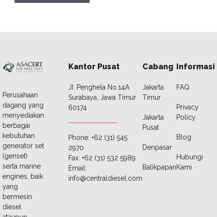
Kantor Pusat
Cabang
Informasi
JI. Penghela No.14A
Jakarta
FAQ
Perusahaan
Surabaya, Jawa Timur
Timur
dagang yang
Privacy
60174
menyediakan
Jakarta
Policy
berbagai
Pusat
kebutuhan
Blog
Phone: +62 (31) 545
generator set
Denpasar
2970
(genset)
Hubungi
Fax: +62 (31) 532 5989
serta marine
Balikpapan
Kami
Email:
engines, baik
info@centraldiesel.com
yang
bermesin
diesel