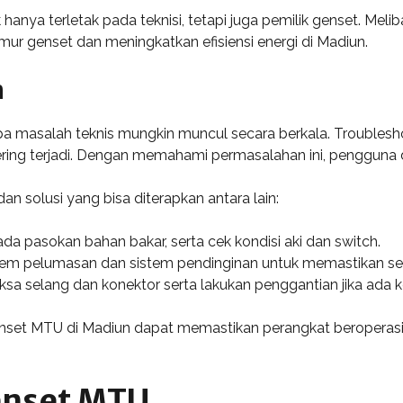
hanya terletak pada teknisi, tetapi juga pemilik genset. M
r genset dan meningkatkan efisiensi energi di Madiun.
m
masalah teknis mungkin muncul secara berkala. Troublesho
ering terjadi. Dengan memahami permasalahan ini, pengguna 
solusi yang bisa diterapkan antara lain:
 ada pasokan bahan bakar, serta cek kondisi aki dan switch.
istem pelumasan dan sistem pendinginan untuk memastikan s
iksa selang dan konektor serta lakukan penggantian jika ada 
set MTU di Madiun dapat memastikan perangkat beroperasi d
enset MTU