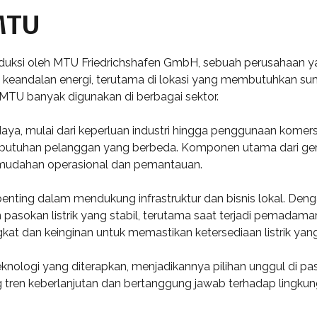
MTU
uksi oleh MTU Friedrichshafen GmbH, sebuah perusahaan yan
 keandalan energi, terutama di lokasi yang membutuhkan sumb
 MTU banyak digunakan di berbagai sektor.
aya, mulai dari keperluan industri hingga penggunaan komer
utuhan pelanggan yang berbeda. Komponen utama dari genset
emudahan operasional dan pemantauan.
nting dalam mendukung infrastruktur dan bisnis lokal. De
n pasokan listrik yang stabil, terutama saat terjadi pemada
t dan keinginan untuk memastikan ketersediaan listrik yang
knologi yang diterapkan, menjadikannya pilihan unggul di pa
g tren keberlanjutan dan bertanggung jawab terhadap lingkun