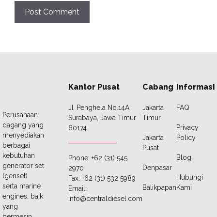
Kantor Pusat
Cabang
Informasi
JI. Penghela No.14A
Jakarta
FAQ
Perusahaan
Surabaya, Jawa Timur
Timur
dagang yang
Privacy
60174
menyediakan
Jakarta
Policy
berbagai
Pusat
kebutuhan
Blog
Phone: +62 (31) 545
generator set
Denpasar
2970
(genset)
Hubungi
Fax: +62 (31) 532 5989
serta marine
Balikpapan
Kami
Email:
engines, baik
info@centraldiesel.com
yang
bermesin