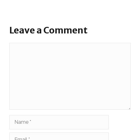
Leave a Comment
Comment
Name
Email