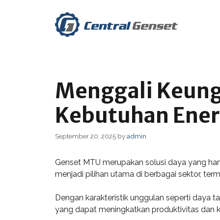
Skip
to
content
Menggali Keung
Kebutuhan Ener
September 20, 2025
by
admin
Genset MTU merupakan solusi daya yang handal
menjadi pilihan utama di berbagai sektor, term
Dengan karakteristik unggulan seperti daya t
yang dapat meningkatkan produktivitas dan ke