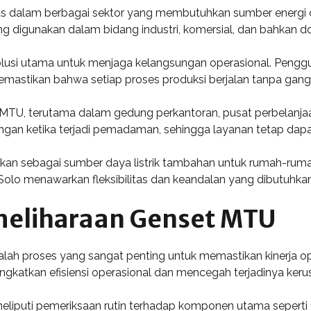
uas dalam berbagai sektor yang membutuhkan sumber energi
ing digunakan dalam bidang industri, komersial, dan bahkan d
olusi utama untuk menjaga kelangsungan operasional. Pengg
emastikan bahwa setiap proses produksi berjalan tanpa gan
U, terutama dalam gedung perkantoran, pusat perbelanjaan, d
ngan ketika terjadi pemadaman, sehingga layanan tetap dapa
n sebagai sumber daya listrik tambahan untuk rumah-rumah,
Solo menawarkan fleksibilitas dan keandalan yang dibutuhkan 
meliharaan Genset MTU
ah proses yang sangat penting untuk memastikan kinerja op
katkan efisiensi operasional dan mencegah terjadinya kerus
puti pemeriksaan rutin terhadap komponen utama seperti filte