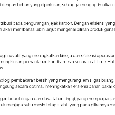
engan beban yang diperlukan, sehingga mengoptimalkan kon
ribusi pada pengurangan jejak karbon. Dengan efisiensi yan
l ini akan membahas lebih lanjut mengenai pilihan produk gen
i inovatif yang meningkatkan kinerja dan efisiensi operasio
ungkinkan pemantauan kondisi mesin secara real-time. Hal i
s.
nologi pembakaran bersih yang mengurangi emisi gas buang, s
sung secara optimal, meningkatkan efisiensi bahan bakar d
engan bobot ringan dan daya tahan tinggi, yang memperpanj
tuk menjaga suhu mesin tetap stabil, yang pada gilirannya 