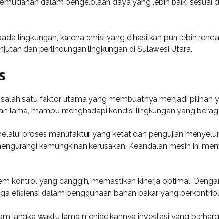
n kemudahan dalam pengelolaan daya yang lebih baik, sesuai 
pada lingkungan, karena emisi yang dihasilkan pun lebih ren
njutan dan perlindungan lingkungan di Sulawesi Utara.
s
salah satu faktor utama yang membuatnya menjadi pilihan yan
han lama, mampu menghadapi kondisi lingkungan yang berag
melalui proses manufaktur yang ketat dan pengujian menyelu
gurangi kemungkinan kerusakan. Keandalan mesin ini memun
em kontrol yang canggih, memastikan kinerja optimal. Dengan 
 juga efisiensi dalam penggunaan bahan bakar yang berkontri
jangka waktu lama menjadikannya investasi yang berharga b