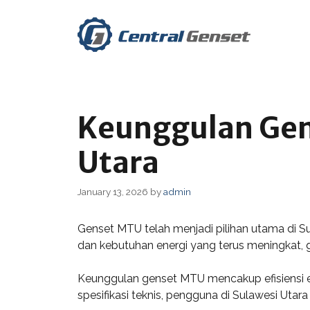
Skip
to
content
Keunggulan Gen
Utara
January 13, 2026
by
admin
Genset MTU telah menjadi pilihan utama di S
dan kebutuhan energi yang terus meningkat, ge
Keunggulan genset MTU mencakup efisiensi e
spesifikasi teknis, pengguna di Sulawesi Uta