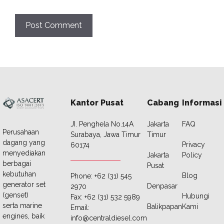
Kantor Pusat
Cabang
Informasi
JI. Penghela No.14A
Jakarta
FAQ
Perusahaan
Surabaya, Jawa Timur
Timur
dagang yang
Privacy
60174
menyediakan
Jakarta
Policy
berbagai
Pusat
kebutuhan
Blog
Phone: +62 (31) 545
generator set
Denpasar
2970
(genset)
Hubungi
Fax: +62 (31) 532 5989
serta marine
Balikpapan
Kami
Email:
engines, baik
info@centraldiesel.com