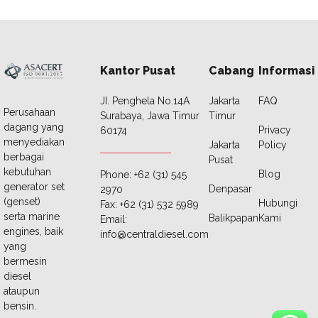
Kantor Pusat
Cabang
Informasi
JI. Penghela No.14A
Jakarta
FAQ
Perusahaan
Surabaya, Jawa Timur
Timur
dagang yang
Privacy
60174
menyediakan
Jakarta
Policy
berbagai
Pusat
kebutuhan
Blog
Phone: +62 (31) 545
generator set
Denpasar
2970
(genset)
Hubungi
Fax: +62 (31) 532 5989
serta marine
Balikpapan
Kami
Email:
engines, baik
info@centraldiesel.com
yang
bermesin
diesel
ataupun
bensin.