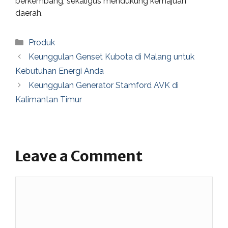
berkembang, sekaligus mendukung kemajuan
daerah.
Categories
Produk
Keunggulan Genset Kubota di Malang untuk
Kebutuhan Energi Anda
Keunggulan Generator Stamford AVK di
Kalimantan Timur
Leave a Comment
Comment