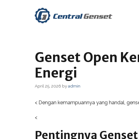
Skip
to
content
Genset Open Ken
Energi
April 25, 2026
by
admin
< Dengan kemampuannya yang handal, genset 
<
Pentingnya Genset