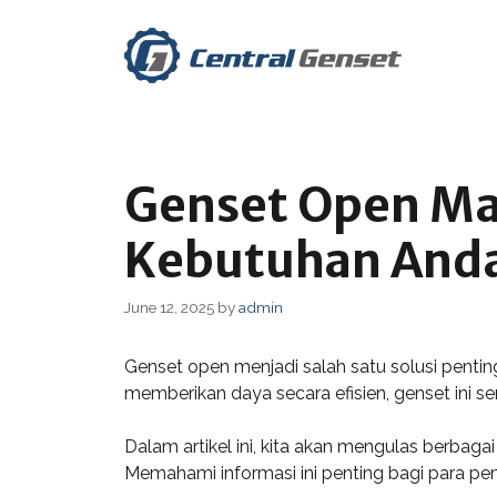
Skip
to
content
Genset Open Man
Kebutuhan And
June 12, 2025
by
admin
Genset open menjadi salah satu solusi penti
memberikan daya secara efisien, genset ini s
Dalam artikel ini, kita akan mengulas berbag
Memahami informasi ini penting bagi para 