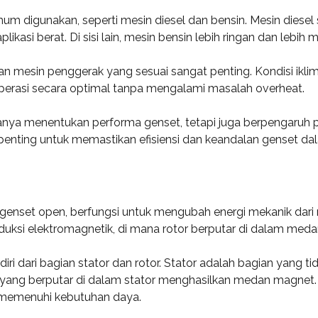
digunakan, seperti mesin diesel dan bensin. Mesin diesel ser
kasi berat. Di sisi lain, mesin bensin lebih ringan dan lebih
mesin penggerak yang sesuai sangat penting. Kondisi iklim d
rasi secara optimal tanpa mengalami masalah overheat.
anya menentukan performa genset, tetapi juga berpengaruh p
enting untuk memastikan efisiensi dan keandalan genset dala
enset open, berfungsi untuk mengubah energi mekanik dari me
duksi elektromagnetik, di mana rotor berputar di dalam meda
iri dari bagian stator dan rotor. Stator adalah bagian yang t
tor yang berputar di dalam stator menghasilkan medan magnet.
k memenuhi kebutuhan daya.