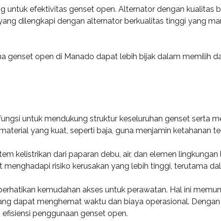
ng untuk efektivitas genset open. Alternator dengan kualitas
ang dilengkapi dengan alternator berkualitas tinggi yang ma
 genset open di Manado dapat lebih bijak dalam memilih da
ngsi untuk mendukung struktur keseluruhan genset serta me
ri material yang kuat, seperti baja, guna menjamin ketahanan
tem kelistrikan dari paparan debu, air, dan elemen lingkunga
enghadapi risiko kerusakan yang lebih tinggi, terutama da
erhatikan kemudahan akses untuk perawatan. Hal ini memun
yang dapat menghemat waktu dan biaya operasional. Dengan 
 efisiensi penggunaan genset open.