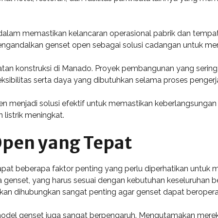
an dalam memastikan kelancaran operasional pabrik dan temp
gandalkan genset open sebagai solusi cadangan untuk meng
iatan konstruksi di Manado. Proyek pembangunan yang sering
sibilitas serta daya yang dibutuhkan selama proses pengerj
en menjadi solusi efektif untuk memastikan keberlangsungan a
listrik meningkat.
Open yang Tepat
at beberapa faktor penting yang perlu diperhatikan untuk me
genset, yang harus sesuai dengan kebutuhan keseluruhan be
 akan dihubungkan sangat penting agar genset dapat beropera
model genset juga sangat berpengaruh. Mengutamakan merek t